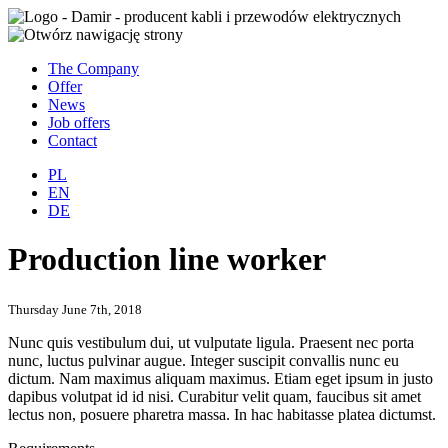
The Company
Offer
News
Job offers
Contact
PL
EN
DE
Production line worker
Thursday June 7th, 2018
Nunc quis vestibulum dui, ut vulputate ligula. Praesent nec porta
nunc, luctus pulvinar augue. Integer suscipit convallis nunc eu
dictum. Nam maximus aliquam maximus. Etiam eget ipsum in justo
dapibus volutpat id id nisi. Curabitur velit quam, faucibus sit amet
lectus non, posuere pharetra massa. In hac habitasse platea dictumst.