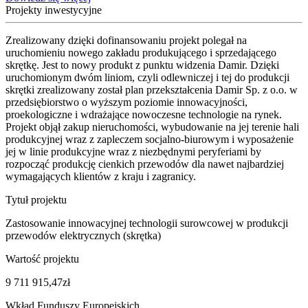
Projekty inwestycyjne
Zrealizowany dzięki dofinansowaniu projekt polegał na
uruchomieniu nowego zakładu produkującego i sprzedającego
skrętkę. Jest to nowy produkt z punktu widzenia Damir. Dzięki
uruchomionym dwóm liniom, czyli odlewniczej i tej do produkcji
skrętki zrealizowany został plan przekształcenia Damir Sp. z o.o. w
przedsiębiorstwo o wyższym poziomie innowacyjności,
proekologiczne i wdrażające nowoczesne technologie na rynek.
Projekt objął zakup nieruchomości, wybudowanie na jej terenie hali
produkcyjnej wraz z zapleczem socjalno-biurowym i wyposażenie
jej w linie produkcyjne wraz z niezbędnymi peryferiami by
rozpocząć produkcję cienkich przewodów dla nawet najbardziej
wymagających klientów z kraju i zagranicy.
Tytuł projektu
Zastosowanie innowacyjnej technologii surowcowej w produkcji
przewodów elektrycznych (skrętka)
Wartość projektu
9 711 915,47
zł
Wkład Funduszy Europejskich