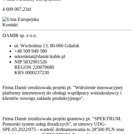
4 609 007,23
zł
Kontakt
DAMIR
sp. z o.o.
ul. Wschodnia 13, 80-066 Gdańsk
+48 509 949 580
sekretariat@damir-kable.pl
NIP 5832901526
REGON 220070680
KRS 0000237230
Firma Damir zrealizowała projekt pt. "Wdrożenie innowacyjnej
platformy internetowej do obsługi współpracy wnioskodawcy i
klientów nowego zakładu produkcyjnego".
Firma Damir zrealizowała projekt grantowy pt. "SPEKTRUM.
Pomorski system usług doradczych”, nr umowy UDG-
SPE.03.2022/075 - wartość dofinansowania to 28'500 PLN oraz