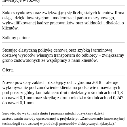
Inwestycje w rozwój
Sukces rynkowy oraz zwiększającą się liczbę stałych klientów firma
osiąga dzięki inwestycjom i modernizacji parku maszynowego,
wykwalifikowanej kadrze pracowników oraz solidności i dbałości o
klientów.
Solidny partner
Stosując elastyczną politykę cenową oraz szybką i terminową
dostawę wyrobów własnym transportem do odbiorcy – zwiększamy
grono zadowolonych ze współpracy z nami klientów.
Oferta
Nowo powstały zakład – działający od 1. grudnia 2018 – oferuje
wykonywanie pod zamówienie klienta na podstawie umawianych
pod poszczególny kontrakt cen: drut miedziany o średnicach od 1,8
do nawet 0,1 mm oraz skrętkę z drutu miedzi o średnicach od 0,247
do nawet 0,1 mm.
Surowiec do wykonania drutu i pasemek miedzi pozyskany dzięki
zastosowaniu metody opracowanej w projekcie pt. „Zastosowanie innowacyjnej
technologii surowcowej w produkcji przewodów elektrycznych (skrętka).”